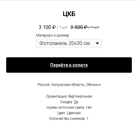
ЦКБ
3 100
₽
3 500
₽
/
1 шт
/
1 шт
Материал и размер
Перейти к оплате
Россия, Калужская область, Обнинск
Ориентация: Вертикальная
Скидка: Да
Нужен источник света: Нет
Цвет: Цветная
Количество снимков: 1