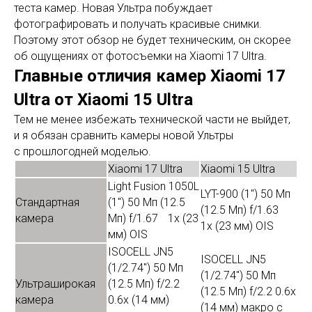
теста камер. Новая Ультра побуждает
фотографировать и получать красивые снимки.
Поэтому этот обзор не будет техническим, он скорее
об ощущениях от фотосъемки на Xiaomi 17 Ultra.
Главные отличия камер Xiaomi 17
Ultra от Xiaomi 15 Ultra
Тем не менее избежать технической части не выйдет,
и я обязан сравнить камеры новой Ультры
с прошлогодней моделью.
Xiaomi 17 Ultra
Xiaomi 15 Ultra
Light Fusion 1050L
LYT-900 (1") 50 Мп
Стандартная
(1") 50 Мп (12.5
(12.5 Мп) f/1.63
камера
Мп) f/1.67 1x (23
1x (23 мм) OIS
мм) OIS
ISOCELL JN5
ISOCELL JN5
(1/2.74") 50 Мп
(1/2.74") 50 Мп
Ультраширокая
(12.5 Мп) f/2.2
(12.5 Мп) f/2.2 0.6x
камера
0.6x (14 мм)
(14 мм) макро с