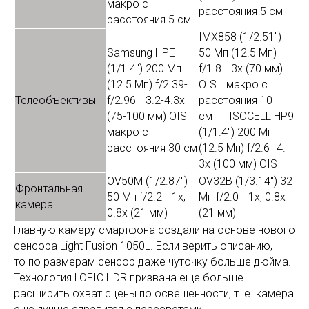
макро с
расстояния 5 см
расстояния 5 см
IMX858 (1/2.51")
Samsung HPE
50 Мп (12.5 Мп)
(1/1.4") 200 Мп
f/1.8 3x (70 мм)
(12.5 Мп) f/2.39-
OIS макро с
Телеобъективы
f/2.96 3.2-4.3x
расстояния 10
(75-100 мм) OIS
см ISOCELL HP9
макро с
(1/1.4") 200 Мп
расстояния 30 см
(12.5 Мп) f/2.6 4.
3x (100 мм) OIS
OV50M (1/2.87")
OV32B (1/3.14") 32
Фронтальная
50 Мп f/2.2 1x,
Мп f/2.0 1x, 0.8x
камера
0.8x (21 мм)
(21 мм)
Главную камеру смартфона создали на основе нового
сенсора Light Fusion 1050L. Если верить описанию,
то по размерам сенсор даже чуточку больше дюйма.
Технология LOFIC HDR призвана еще больше
расширить охват сцены по освещенности, т. е. камера