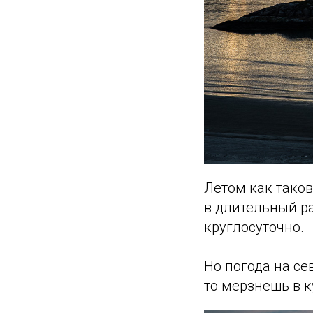
Летом как таков
в длительный р
круглосуточно.
Но погода на се
то мерзнешь в к