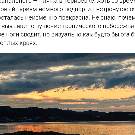
банального — пляжа в Териберке. Хоть со вре
овый туризм немного подпортил нетронутое о
осталась неизменно прекрасна. Не знаю, почем
 вызывает ощущение тропического побережья. 
е ноги сводит, но визуально как будто бы эта б
еплых краях.