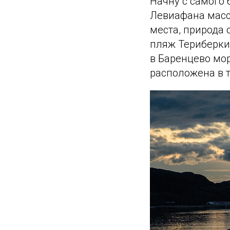
Начну с самого 
Левиафана масс
места, природа 
пляж Териберки
в Баренцево мор
расположена в т