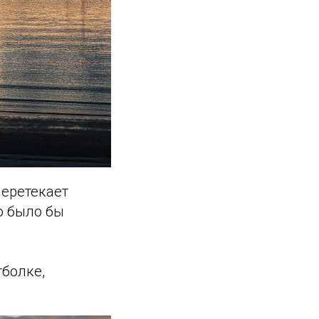
перетекает
о было бы
тболке,