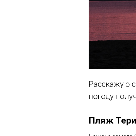
Расскажу о 
погоду полу
Пляж Тер