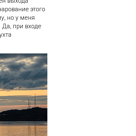
мен выхода
чарование этого
у, но у меня
Да, при входе
ухта