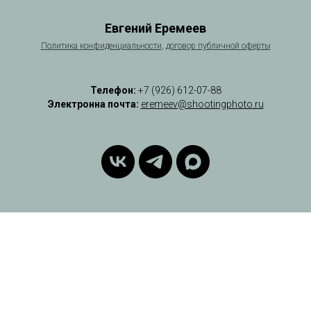
Евгений Еремеев
Политика
конфиденциальности
,
договор публичной оферты
Телефон:
+7 (926) 612-07-88
Электронна почта:
eremeev@shootingphoto.ru